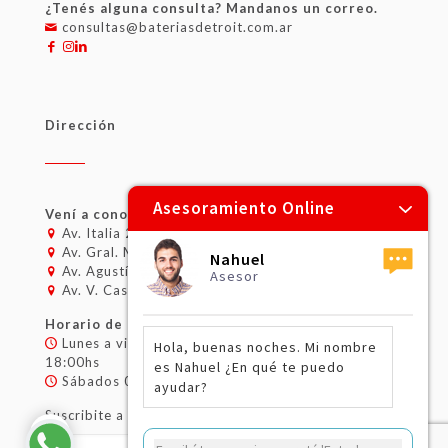
¿Tenés alguna consulta? Mandanos un correo.
consultas@bateriasdetroit.com.ar
Dirección
Asesoramiento Online
Vení a conocer nuestros locales:
Av. Italia 262, Tigre, Buenos Aires, Argentina.
Av. Gral. Mosconi 2300, CABA.
Nahuel
Av. Agustín M. García 8037, Nordelta, Bs. As.
Asesor
Av. V. Castro 958, Pilar, Buenos Aires.
Horario de atención:
Lunes a viernes 08:00hs – 12:30hs / 14:00hs –
Hola, buenas noches. Mi nombre
18:00hs
es Nahuel ¿En qué te puedo
Sábados 08:00hs – 13:00hs
ayudar?
Suscribite a nuestro newsletter: