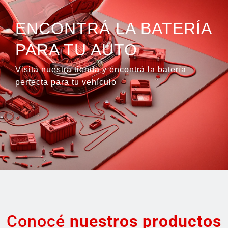
ENCONTRÁ LA BATERÍA
PARA TU AUTO
Visitá nuestra tienda y encontrá la batería
perfecta para tu vehículo
Conocé
nuestros productos